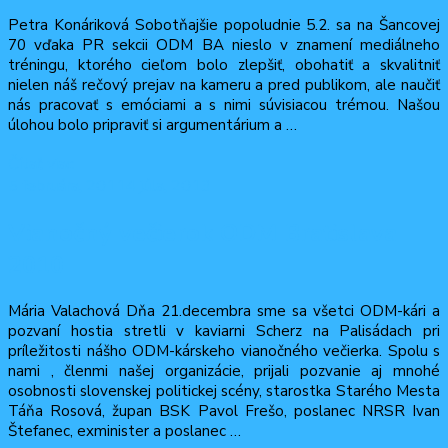
Petra Konáriková Sobotňajšie popoludnie 5.2. sa na Šancovej
70 vďaka PR sekcii ODM BA nieslo v znamení mediálneho
tréningu, ktorého cieľom bolo zlepšiť, obohatiť a skvalitniť
nielen náš rečový prejav na kameru a pred publikom, ale naučiť
nás pracovať s emóciami a s nimi súvisiacou trémou. Našou
úlohou bolo pripraviť si argumentárium a …
Čítať viac
5 februára, 2011
4 júla, 2013
Vianočný večierok ODM Bratislava
2010
Mária Valachová Dňa 21.decembra sme sa všetci ODM-kári a
pozvaní hostia stretli v kaviarni Scherz na Palisádach pri
príležitosti nášho ODM-kárskeho vianočného večierka. Spolu s
nami , členmi našej organizácie, prijali pozvanie aj mnohé
osobnosti slovenskej politickej scény, starostka Starého Mesta
Táňa Rosová, župan BSK Pavol Frešo, poslanec NRSR Ivan
Štefanec, exminister a poslanec …