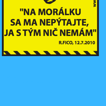
Ficoviny.sk
Čítať viac
11 marca, 2014
18 marca, 2014
Akadémia ODM BA – Mediálny
tréning