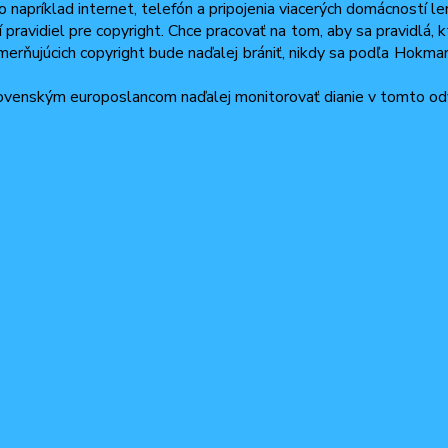
o napríklad internet, telefón a pripojenia viacerých domácností l
avidiel pre copyright. Chce pracovať na tom, aby sa pravidlá, kto
 usmerňujúcich copyright bude naďalej brániť, nikdy sa podľa Hokm
lovenským europoslancom naďalej monitorovať dianie v tomto odv