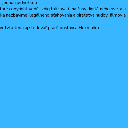
en jednou jednotkou.
ré copyright vedú „zdigitalizovali“ na časy digitálneho sveta a
arka nezbavíme ilegálneho sťahovania a pirátstva hudby, filmov a
etví a teda aj sledovať pracú poslanca Hokmarka.