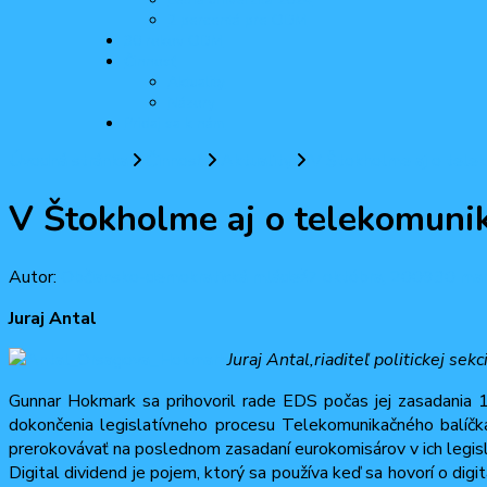
2 percentá pre ODM
30 rokov ODM
Činnosť
Aktuality
Názory
Pridaj sa k nám
Úvodná stránka
Činnosť
Aktuality
V Štokholme aj o tele
V Štokholme aj o telekomuni
Autor:
Občiansko-demokratická mládež
7 októbra, 2009
30 mar
Juraj Antal
Juraj Antal,riaditeľ politickej 
Gunnar Hokmark sa prihovoril rade EDS počas jej zasadania 1
dokončenia legislatívneho procesu Telekomunikačného balíčka
prerokovávať na poslednom zasadaní eurokomisárov v ich legisl
Digital dividend je pojem, ktorý sa používa keď sa hovorí o digi