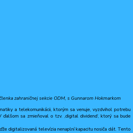
vá, členka zahraničnej sekcie ODM, s Gunnarom Hokmarkom
atiky a telekomunikácii, ktorým sa venuje, vyzdvihol potrebu
ďalšom sa zmieňoval o tzv. ‚digital dividend‘, ktorý sa bude
eďže digitalizovaná televízia nenaplní kapacitu nosiča dát. Tento