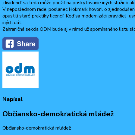
‚dividend‘ sa teda môže použiť na poskytovanie iných služieb ak
V neposlednom rade, poslanec Hokmark hovoril o zjednodušení pr
opustili staré praktiky licencií. Keď sa modernizácií pravidiel
iných dát.
Zahraničná sekcia ODM bude aj v rámci už spomínaného listu s
Napísal
Občiansko-demokratická mládež
Občiansko-demokratická mládež