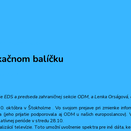
komunikačnom balíčku
kačnom balíčku
ca, 2013
sekcie EDS a predseda zahraničnej sekcie ODM, a Lenka Orságo
0. októbra v Štokholme . Vo svojom prejave pri zmienke inform
 (jeho prijatie podporovala aj ODM u našich europoslancov). V 
atívnej perióde v stredu 28.10.
talizácií televízie. Toto umožní uvoľnenie spektra pre iné dáta, k