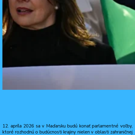
Maďarsku prajeme slobodnú,
proeurópsku a prozápadnú vládu
12. apríla 2026 sa v Maďarsku budú konať parlamentné voľby,
ktoré rozhodnú o budúcnosti krajiny nielen v oblasti zahraničnej