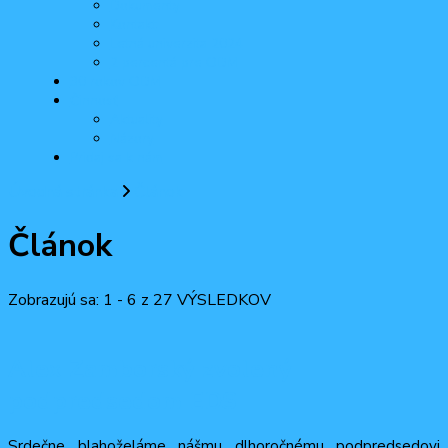
Dokumenty
Kontakt
Letná univerzita 2024
2 percentá pre ODM
30 rokov ODM
Činnosť
Aktuality
Názory
Pridaj sa k nám
Úvodná stránka
Článok
Článok
Zobrazujú sa: 1 - 6 z 27 VÝSLEDKOV
Alex Zamborský zvolený
podpredsedom EDS
Srdečne blahoželáme nášmu dlhoročnému podpredsedovi