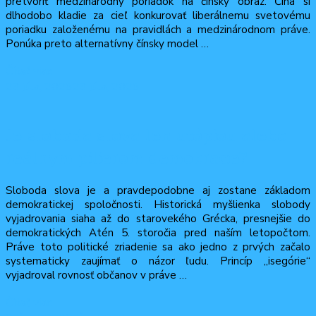
pretvoriť medzinárodný poriadok na čínsky obraz. Čína si
dlhodobo kladie za cieľ konkurovať liberálnemu svetovému
poriadku založenému na pravidlách a medzinárodnom práve.
Ponúka preto alternatívny čínsky model …
Čítať viac
23 júla, 2026
23 júla, 2026
Je sloboda slova len utópiou alebo
reálnym pilierom demokracie?
Sloboda slova je a pravdepodobne aj zostane základom
demokratickej spoločnosti. Historická myšlienka slobody
vyjadrovania siaha až do starovekého Grécka, presnejšie do
demokratických Atén 5. storočia pred naším letopočtom.
Práve toto politické zriadenie sa ako jedno z prvých začalo
systematicky zaujímať o názor ľudu. Princíp „isegórie“
vyjadroval rovnosť občanov v práve …
Čítať viac