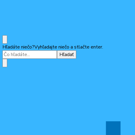
ODM
Občiansko-demokratická mládež
Hľadáte niečo?
Vyhľadajte niečo a stlačte enter.