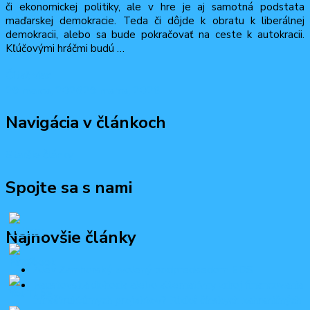
či ekonomickej politiky, ale v hre je aj samotná podstata
maďarskej demokracie. Teda či dôjde k obratu k liberálnej
demokracii, alebo sa bude pokračovať na ceste k autokracii.
Kľúčovými hráčmi budú …
Čítať viac
29 marca, 2026
29 marca, 2026
Navigácia v článkoch
Staršie články
Spojte sa s nami
Najnovšie články
Alex Zamborský zvolený podpredsedom EDS
Faustovská dohoda alebo alternatívny zdroj financovania
infraštruktúrnych projektov? Riziká čínskych zahraničných