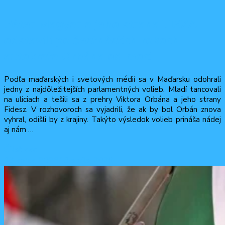
Péter Magyar a jeho strana TISZA
odstavili po šestnástich rokoch
autokrata Orbána od moci
Podľa maďarských i svetových médií sa v Maďarsku odohrali
jedny z najdôležitejších parlamentných volieb. Mladí tancovali
na uliciach a tešili sa z prehry Viktora Orbána a jeho strany
Fidesz. V rozhovoroch sa vyjadrili, že ak by bol Orbán znova
vyhral, odišli by z krajiny. Takýto výsledok volieb prináša nádej
aj nám …
Čítať viac
13 apríla, 2026
13 apríla, 2026