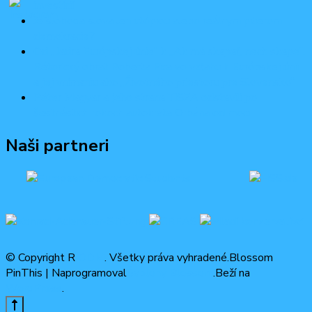
investícií
Je sloboda slova len utópiou alebo reálnym pilierom
demokracie?
Od „Jadra Európskej únie“ k „Ak má skapať, nech skape“.
Rétorický obrat Roberta Fica vo vzťahu k Európskej únii
a jej vnímaniu ako „Životného priestoru pre Slovensko“
Péter Magyar a jeho strana TISZA odstavili po
šestnástich rokoch autokrata Orbána od moci
Naši partneri
© Copyright R
ODM
. Všetky práva vyhradené.
Blossom
PinThis | Naprogramoval
Šablóny Blossom
.Beží na
WordPress
.