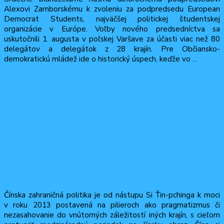
Alexovi Zamborskému k zvoleniu za podpredsedu European
Democrat Students, najväčšej politickej študentskej
organizácie v Európe. Voľby nového predsedníctva sa
uskutočnili 1. augusta v poľskej Varšave za účasti viac než 80
delegátov a delegátok z 28 krajín. Pre Občiansko-
demokratickú mládež ide o historický úspech, keďže vo …
Čítať viac
2 augusta, 2026
3 augusta, 2026
Faustovská dohoda alebo
alternatívny zdroj financovania
infraštruktúrnych projektov? Riziká
čínskych zahraničných investícií
Čínska zahraničná politika je od nástupu Si Ťin-pchinga k moci
v roku 2013 postavená na pilieroch ako pragmatizmus či
nezasahovanie do vnútorných záležitostí iných krajín, s cieľom