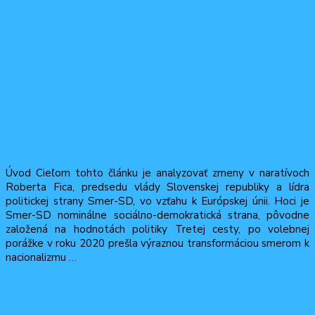
8 júla, 2026
8 júla, 2026
Od „Jadra Európskej únie“ k „Ak má
skapať, nech skape“. Rétorický obrat
Roberta Fica vo vzťahu k Európskej
únii a jej vnímaniu ako „Životného
priestoru pre Slovensko“
Úvod Cieľom tohto článku je analyzovať zmeny v naratívoch
Roberta Fica, predsedu vlády Slovenskej republiky a lídra
politickej strany Smer-SD, vo vzťahu k Európskej únii. Hoci je
Smer-SD nominálne sociálno-demokratická strana, pôvodne
založená na hodnotách politiky Tretej cesty, po volebnej
porážke v roku 2020 prešla výraznou transformáciou smerom k
nacionalizmu …
Čítať viac
14 mája, 2026
14 mája, 2026