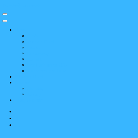
Preskoč na obsah
O nás
O nás
Vedenie ODM
História
Dokumenty
Kontakt
Letná univerzita 2024
2 percentá pre ODM
30 rokov ODM
Činnosť
Aktuality
Názory
Pridaj sa k nám