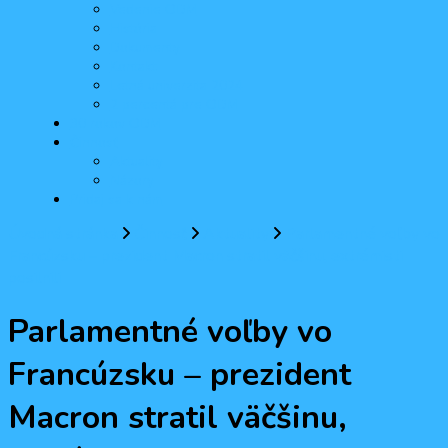
Vedenie ODM
História
Dokumenty
Kontakt
Letná univerzita 2024
2 percentá pre ODM
30 rokov ODM
Činnosť
Aktuality
Názory
Pridaj sa k nám
Úvodná stránka
Činnosť
Aktuality
Parlamentné voľby vo
Francúzsku – prezident Macron stratil väčšinu, extrémisti
posilnili
Parlamentné voľby vo
Francúzsku – prezident
Macron stratil väčšinu,