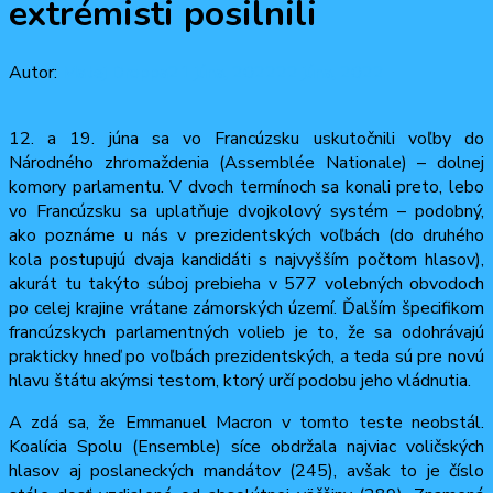
extrémisti posilnili
Autor:
Matej Droppa
21 júna, 2022
22 júna, 2022
12. a 19. júna sa vo Francúzsku uskutočnili voľby do
Národného zhromaždenia (Assemblée Nationale) – dolnej
komory parlamentu. V dvoch termínoch sa konali preto, lebo
vo Francúzsku sa uplatňuje dvojkolový systém – podobný,
ako poznáme u nás v prezidentských voľbách (do druhého
kola postupujú dvaja kandidáti s najvyšším počtom hlasov),
akurát tu takýto súboj prebieha v 577 volebných obvodoch
po celej krajine vrátane zámorských území. Ďalším špecifikom
francúzskych parlamentných volieb je to, že sa odohrávajú
prakticky hneď po voľbách prezidentských, a teda sú pre novú
hlavu štátu akýmsi testom, ktorý určí podobu jeho vládnutia.
A zdá sa, že Emmanuel Macron v tomto teste neobstál.
Koalícia Spolu (Ensemble) síce obdržala najviac voličských
hlasov aj poslaneckých mandátov (245), avšak to je číslo