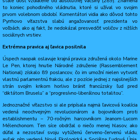
stále dosť vzdialené od absolútnej väčšiny (289). Znamená
to koniec pohodlného vládnutia, ktoré si užíval vo svojim
prvom volebnom období. Komentátori vidia ako dôvod tohto
Pyrrhovo víťazstva slabú angažovanosť prezidenta vo
voľbách, ako aj fakt, že nedokázal presvedčiť voličov z nižších
sociálnych vrstiev.
Extrémna pravica aj ľavica posilnila
Úspech naopak oslavuje krajná pravica združená okolo Marine
Le Pen, ktorej hnutie Národné združenie (Rassemblement
National) získalo 89 poslancov, čo im umožní nielen vytvoriť
vlastnú parlamentnú frakciu, ale z pozície jednej z najsilnejších
strán svojím krikom horlivo brániť francúzsky ľud pred
“diktátom Bruselu” a “progresívno-liberálnou totalitou”.
Jednoznačné víťazstvo si ale pripísala najmä ľavicová koalícia
vedená neochvejným revolucionárom a bojovníkom proti
establishmentu – 70-ročným harcovníkom Jeanom-Lucom
Mélenchonom. Ten síce obdržal o niečo menej hlasov, ako
dúfal a nezostaví svoju vytúženú červeno-červenú vládu,
avšak ním vedená Nová Ekologická a Sociálna Ľudová Únia,