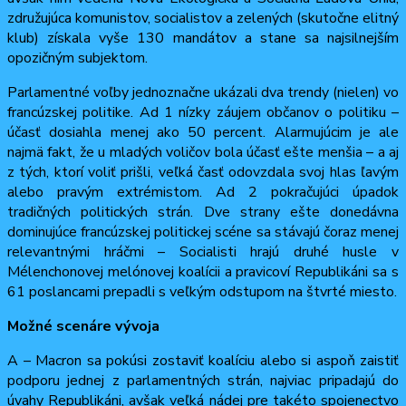
združujúca komunistov, socialistov a zelených (skutočne elitný
klub) získala vyše 130 mandátov a stane sa najsilnejším
opozičným subjektom.
Parlamentné voľby jednoznačne ukázali dva trendy (nielen) vo
francúzskej politike. Ad 1 nízky záujem občanov o politiku –
účasť dosiahla menej ako 50 percent. Alarmujúcim je ale
najmä fakt, že u mladých voličov bola účasť ešte menšia – a aj
z tých, ktorí voliť prišli, veľká časť odovzdala svoj hlas ľavým
alebo pravým extrémistom. Ad 2 pokračujúci úpadok
tradičných politických strán. Dve strany ešte donedávna
dominujúce francúzskej politickej scéne sa stávajú čoraz menej
relevantnými hráčmi – Socialisti hrajú druhé husle v
Mélenchonovej melónovej koalícii a pravicoví Republikáni sa s
61 poslancami prepadli s veľkým odstupom na štvrté miesto.
Možné scenáre vývoja
A – Macron sa pokúsi zostaviť koalíciu alebo si aspoň zaistiť
podporu jednej z parlamentných strán, najviac pripadajú do
úvahy Republikáni, avšak veľká nádej pre takéto spojenectvo