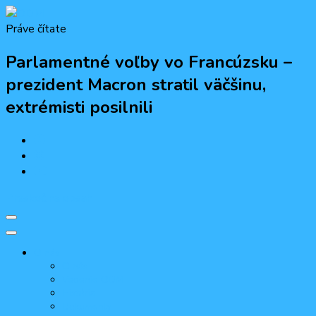
Práve čítate
ODM
Občiansko-demokratická mládež
Parlamentné voľby vo Francúzsku –
prezident Macron stratil väčšinu,
extrémisti posilnili
Preskoč na obsah
O nás
O nás
Vedenie ODM
História
Dokumenty