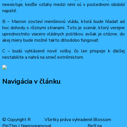
neexistuje, keďže vzťahy medzi nimi sú v poslednom období
napäté.
B – Macron zostaví menšinovú vládu, ktorá bude hľadať ad
hoc dohody s rôznymi stranami. Toto je scenár, ktorý verejne
uprednostnilo viacero vládnych politikov, avšak je otázne, do
akej miery bude možné takto dlhodobo fungovať.
C – budú vyhlásené nové voľby, čo len prispeje k ďalšej
nestabilite a nahrá na smeč extrémistom.
Navigácia v článku
Predchádzajúci článok
Občiansko-demokratická mládež
oslávila 30. narodeniny
Nasledujúci článok
Dva roky po sfalšovaných voľbách v
Bielorusku
© Copyright R
ODM
. Všetky práva vyhradené.
Blossom
PinThis | Naprogramoval
Šablóny Blossom
.Beží na