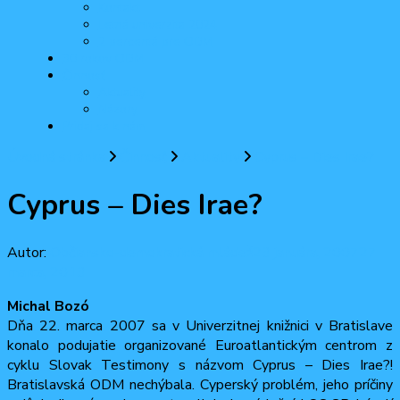
Kontakt
Letná univerzita 2024
2 percentá pre ODM
30 rokov ODM
Činnosť
Aktuality
Názory
Pridaj sa k nám
Úvodná stránka
Činnosť
Aktuality
Cyprus – Dies Irae?
Cyprus – Dies Irae?
Autor:
Občiansko-demokratická mládež
23 januára, 2007
27
marca, 2013
Michal Bozó
Dňa 22. marca 2007 sa v Univerzitnej knižnici v Bratislave
konalo podujatie organizované Euroatlantickým centrom z
cyklu Slovak Testimony s názvom Cyprus – Dies Irae?!
Bratislavská ODM nechýbala. Cyperský problém, jeho príčiny