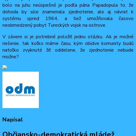
bolo na juhu neúspešné je podľa pána Papadopula to, že
dohoda by síce znamenala zjednotenie, ale aj návrat k
systému spred 1964, a tiež umožňovala časovo
neobmedzený pobyt Tureckých vojsk na ostrove.
V závere si je potrebné položiť jednu otázku. Ak je možné
riešenie, tak koľko máme času, kým obidve komunity budú
natoľko zvyknuté žiť oddelene, že zjednotenie nebude
možne?
Napísal
Občiansko-demokratická mládež