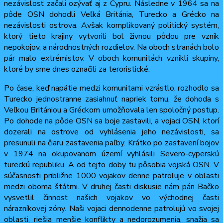
nezávislosť začali ozývať aj z Cypru. Následne v 1964 sa na
pôde OSN dohodli Veľká Británia, Turecko a Grécko na
nezávislosti ostrova. Avšak komplikovaný politický systém,
ktorý tieto krajiny vytvorili bol živnou pôdou pre vznik
nepokojov, a národnostných rozdielov. Na oboch stranách bolo
pár malo extrémistov. V oboch komunitách vznikli skupiny,
ktoré by sme dnes označili za teroristické.
Po čase, keď napätie medzi komunitami vzrástlo, rozhodlo sa
Turecko jednostranne zasiahnuť napriek tomu, že dohoda s
Veľkou Britániou a Gréckom umožňovala len spoločný postup.
Po dohode na pôde OSN sa boje zastavili, a vojaci OSN, ktorí
dozerali na ostrove od vyhlásenia jeho nezávislosti, sa
presunuli na čiaru zastavenia paľby. Krátko po zastavení bojov
v 1974 na okupovanom území vyhlásili Severo-cyperskú
tureckú republiku. A od tejto doby tu pôsobia vojská OSN. V
súčasnosti približne 1000 vojakov denne patroluje v oblasti
medzi oboma štátmi. V druhej časti diskusie nám pán Bačko
vysvetlil činnosť našich vojakov vo východnej časti
nárazníkovej zóny. Naši vojaci dennodenne patrolujú vo svojej
oblasti, riešia menšie konflikty a nedorozumenia, snažia sa