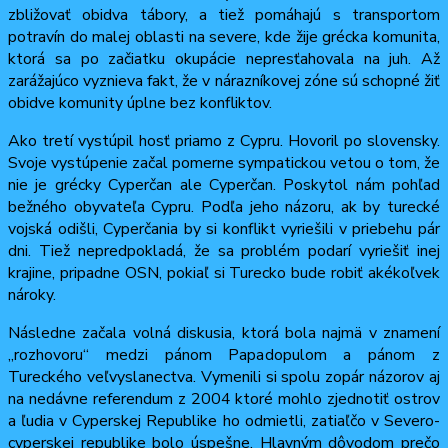
zbližovať obidva tábory, a tiež pomáhajú s transportom
potravín do malej oblasti na severe, kde žije grécka komunita,
ktorá sa po začiatku okupácie nepresťahovala na juh. Až
zarážajúco vyznieva fakt, že v nárazníkovej zóne sú schopné žiť
obidve komunity úplne bez konfliktov.
Ako tretí vystúpil hosť priamo z Cypru. Hovoril po slovensky.
Svoje vystúpenie začal pomerne sympatickou vetou o tom, že
nie je grécky Cyperčan ale Cyperčan. Poskytol nám pohľad
bežného obyvateľa Cypru. Podľa jeho názoru, ak by turecké
vojská odišli, Cyperčania by si konflikt vyriešili v priebehu pár
dni. Tiež nepredpokladá, že sa problém podarí vyriešiť inej
krajine, pripadne OSN, pokiaľ si Turecko bude robiť akékoľvek
nároky.
Následne začala volná diskusia, ktorá bola najmä v znamení
„rozhovoru“ medzi pánom Papadopulom a pánom z
Tureckého veľvyslanectva. Vymenili si spolu zopár názorov aj
na nedávne referendum z 2004 ktoré mohlo zjednotiť ostrov
a ľudia v Cyperskej Republike ho odmietli, zatiaľčo v Severo-
cyperskej republike bolo úspešne. Hlavným dôvodom prečo