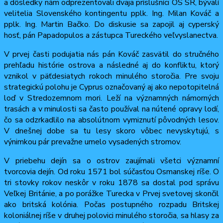
a dôsledky nám odprezentovali dvaja príslušníci OS SR, bývalí
velitelia Slovenského kontingentu pplk. Ing. Milan Kováč a
pplk. Ing. Martin Bačko. Do diskusie sa zapojil aj cyperský
hosť, pán Papadopulos a zástupca Tureckého veľvyslanectva.
V prvej časti podujatia nás pán Kováč zasvätil do stručného
prehľadu histórie ostrova a následné aj do konfliktu, ktorý
vznikol v päťdesiatych rokoch minulého storočia. Pre svoju
strategickú polohu je Cyprus označovaný aj ako nepotopitelná
loď v Stredozemnom mori. Leží na významných námorných
trasách a v minulosti sa často používal na nútené opravy lodí,
čo sa odzrkadlilo na absolútnom vymiznutí pôvodných lesov.
V dnešnej dobe sa tu lesy skoro vôbec nevyskytujú, s
výnimkou pár prevažne umelo vysadených stromov.
V priebehu dejín sa o ostrov zaujímali všetci významní
tvorcovia dejín. Od roku 1571 bol súčasťou Osmanskej ríše. O
tri stovky rokov neskôr v roku 1878 sa dostal pod správu
Veľkej Británie, a po porážke Turecka v Prvej svetovej skončil
ako britská kolónia. Počas postupného rozpadu Britskej
koloniálnej ríše v druhej polovici minulého storočia, sa hlasy za