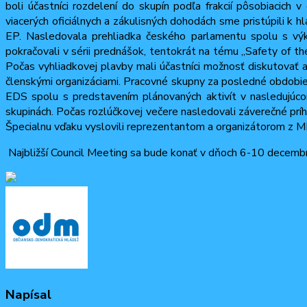
boli účastníci rozdelení do skupín podľa frakcií pôsobiacich
viacerých oficiálnych a zákulisných dohodách sme pristúpili k h
EP. Nasledovala prehliadka českého parlamentu spolu s vý
pokračovali v sérii prednášok, tentokrát na tému „Safety of t
Počas vyhliadkovej plavby mali účastníci možnosť diskutovať 
členskými organizáciami. Pracovné skupny za posledné obdobie 
EDS spolu s predstavením plánovaných aktivít v nasledujúc
skupinách. Počas rozlúčkovej večere nasledovali záverečné pr
Špecialnu vďaku vyslovili reprezentantom a organizátorom z MK
Najbližší Council Meeting sa bude konať v dňoch 6-10 decemb
Napísal