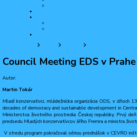
2 percentá pre ODM
30 rokov ODM
Činnosť
Aktuality
Názory
Pridaj sa k nám
Úvodná stránka
Činnosť
Aktuality
Council Meeting EDS v
Council Meeting EDS v Prahe
Autor:
Občiansko-demokratická mládež
28 septembra, 2011
4 
Martin Tokár
Mladí konzervativci, mládežnícka organizácia ODS, v dňoch
decades of democracy and sustainable development in Central
Ministerstva životného prostredia Českej republiky. Prvý de
predsedu Mladých konzervatívcov Jiřího Fremra a ministra život
V stredu program pokračoval sériou prednášok v CEVRO inšti