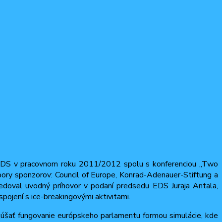
g EDS v pracovnom roku 2011/2012 spolu s konferenciou „Two
ory sponzorov: Council of Europe, Konrad-Adenauer-Stiftung a
ledoval uvodný príhovor v podaní predsedu EDS Juraja Antala,
pojení s ice-breakingovými aktivitami.
úšať fungovanie európskeho parlamentu formou simulácie, kde