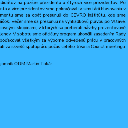
ndidátov na pozície prezidenta a štyroch vice prezidentov. Po
enta a vice prezidentov sme pokračovali v simulácii hlasovania v
lamentu sme sa opäť presunuli do CEVRO inštitútu, kde sme
nášok. Večer sme sa presunuli na vyhliadkovú plavbu po Vltave.
covnými skupinami, v ktorých sa preberali návrhy prezentované
členov. V sobotu sme oficiálny program ukončili zasadaním Rady
l poďakoval všetkým za výborne odvedenú prácu v pracovných
i za skvelú spoluprácu počas celého trvania Council meetingu.
ajomník ODM Martin Tokár.