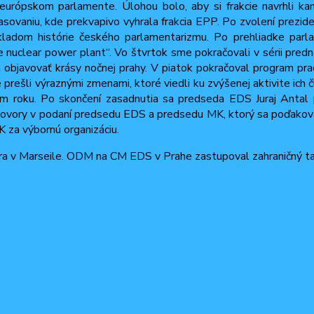
 v európskom parlamente. Úlohou bolo, aby si frakcie navrhli ka
lasovaniu, kde prekvapivo vyhrala frakcia EPP. Po zvolení prezid
kladom histórie českého parlamentarizmu. Po prehliadke par
he nuclear power plant“. Vo štvrtok sme pokračovali v sérii pred
a objavovať krásy nočnej prahy. V piatok pokračoval program pra
prešli výraznými zmenami, ktoré viedli ku zvýšenej aktivite ich 
om roku. Po skončení zasadnutia sa predseda EDS Juraj Anta
íhovory v podaní predsedu EDS a predsedu MK, ktorý sa poďakoval
 za výbornú organizáciu.
ra v Marseile. ODM na CM EDS v Prahe zastupoval zahraničný t