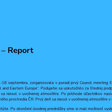
 Prahe – Report
 – Report
júla, 2013
 13-18 septembra, zorganizovala v poradí prvý Council meetin
 and Eastern Europe“. Podujatie sa uskutočnilo za štedrej podp
ň sa niesol v uvoľnenej atmosfére. Po príchode účastníkov nas
ného prostredia ČR. Prvý deň sa niesol v uvoľnenej atmosfére v s
túte. Po skončení úvodnej prednášky sme si mali možnosť vysk