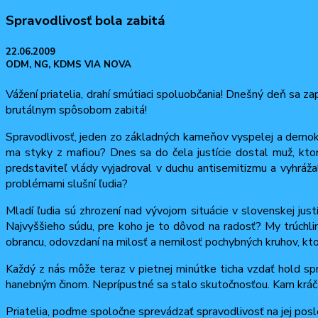
Spravodlivosť bola zabitá
22.06.2009
ODM, NG, KDMS VIA NOVA
Vážení priatelia, drahí smútiaci spoluobčania! Dnešný deň sa za
brutálnym spôsobom zabitá!
Spravodlivosť, jeden zo základných kameňov vyspelej a demokra
ma styky z mafiou? Dnes sa do čela justície dostal muž, kto
predstaviteľ vlády vyjadroval v duchu antisemitizmu a vyhrá
problémami slušní ľudia?
Mladí ľudia sú zhrození nad vývojom situácie v slovenskej just
Najvyššieho súdu, pre koho je to dôvod na radosť? My trúchli
obrancu, odovzdaní na milosť a nemilosť pochybných kruhov, ktor
Každý z nás môže teraz v pietnej minútke ticha vzdať hold sp
hanebným činom. Neprípustné sa stalo skutočnosťou. Kam krá
Priatelia, poďme spoločne sprevádzať spravodlivosť na jej pos