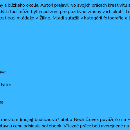
a blízkeho okolia. Autori prejavili vo svojich prácach kreativitu 
adých ľudí môže byť impulzom pre pozitívne zmeny v ich okolí. Te
atickej mládeže v Žiline. Mladí súťažili v kategórii fotografie a
ave
 Nitre
na
na mestom (mojej) budúcnosti? alebo Nech človek pováži, čo na P
o hlavnú cenu odniesla notebook. Víťazné práce boli uverejnené na