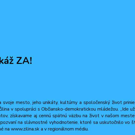
e Máš ZA rád? Ukáž ZA!
káž ZA!
2013
oje mesto, jeho unikáty, kultúrny a spoločenský život priniesol I
na v spolupráci s Občiansko-demokratickou mládežou. „Ide už o 
tov, získavame aj cennú spätnú väzbu na život v našom meste ta
li pozvaní na slávnostné vyhodnotenie, ktoré sa uskutočnilo vo š
né na www.zilina.sk a v regionálnom médiu.