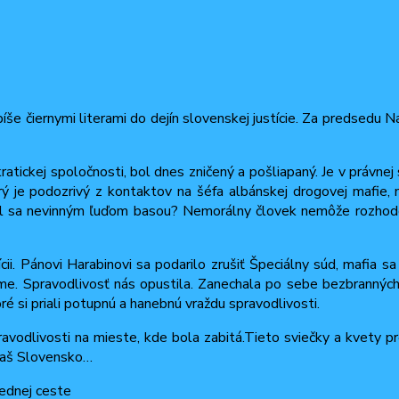
píše čiernymi literami do dejín slovenskej justície. Za predsedu
tickej spoločnosti, bol dnes zničený a pošliapaný. Je v právnej
rý je podozrivý z kontaktov na šéfa albánskej drogovej mafie,
žal sa nevinným ľuďom basou? Nemorálny človek nemôže rozhodov
ícii. Pánovi Harabinovi sa podarilo zrušiť Špeciálny súd, mafia
me. Spravodlivosť nás opustila. Zanechala po sebe bezbranných 
é si priali potupnú a hanebnú vraždu spravodlivosti.
ravodlivosti na mieste, kde bola zabitá.Tieto sviečky a kvety 
čaš Slovensko…
lednej ceste