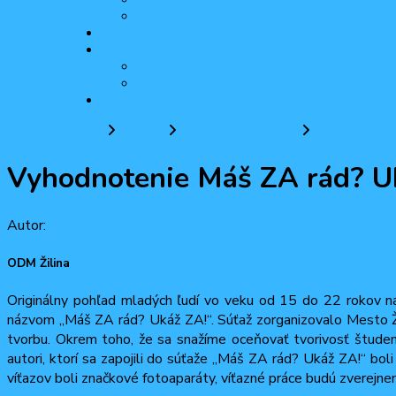
2 percentá pre ODM
30 rokov ODM
Činnosť
Aktuality
Názory
Pridaj sa k nám
Úvodná stránka
Činnosť
Tlačové vyhlásenia
Vyhodnoteni
Vyhodnotenie Máš ZA rád? U
Autor:
Občiansko-demokratická mládež
2 júla, 2009
24 marca, 
ODM Žilina
Originálny pohľad mladých ľudí vo veku od 15 do 22 rokov na sv
názvom „Máš ZA rád? Ukáž ZA!“. Súťaž zorganizovalo Mesto Žili
tvorbu. Okrem toho, že sa snažíme oceňovať tvorivosť študen
autori, ktorí sa zapojili do súťaže „Máš ZA rád? Ukáž ZA!“ bo
víťazov boli značkové fotoaparáty, víťazné práce budú zverejne