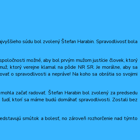
 Najvyššieho súdu bol zvolený Štefan Harabin. Spravodlivosť bola
 spoločnosti možné, aby bol prvým mužom justície človek, ktorý
 muž, ktorý verejne klamal na pôde NR SR. Je morálne, aby sa
ať o spravodlivosti a nepráve! Na koho sa obrátia so svojimi
 sa mohla začať radovať. Štefan Harabin bol zvolený za predsedu
ľudí, ktorí sa márne budú domáhať spravodlivosti. Zostali bez
predstavujú smútok a bolesť, no zároveň rozhorčenie nad týmto