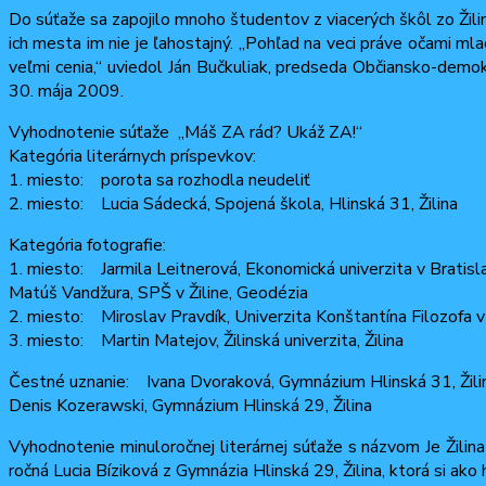
Do súťaže sa zapojilo mnoho študentov z viacerých škôl zo Žiliny 
ich mesta im nie je ľahostajný. „Pohľad na veci práve očami ml
veľmi cenia,“ uviedol Ján Bučkuliak, predseda Občiansko-demokr
30. mája 2009.
Vyhodnotenie súťaže „Máš ZA rád? Ukáž ZA!“
Kategória literárnych príspevkov:
1. miesto: porota sa rozhodla neudeliť
2. miesto: Lucia Sádecká, Spojená škola, Hlinská 31, Žilina
Kategória fotografie:
1. miesto: Jarmila Leitnerová, Ekonomická univerzita v Bratisl
Matúš Vandžura, SPŠ v Žiline, Geodézia
2. miesto: Miroslav Pravdík, Univerzita Konštantína Filozofa v
3. miesto: Martin Matejov, Žilinská univerzita, Žilina
Čestné uznanie: Ivana Dvoraková, Gymnázium Hlinská 31, Žili
Denis Kozerawski, Gymnázium Hlinská 29, Žilina
Vyhodnotenie minuloročnej literárnej súťaže s názvom Je Žili
ročná Lucia Bíziková z Gymnázia Hlinská 29, Žilina, ktorá si ak