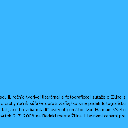
I. ročník tvorivej literárnej a fotografickej súťaže o Žiline s
druhý ročník súťaže, oproti vlaňajšku sme pridali fotografickú
k, ako ho vidia mladí,“ uviedol primátor Ivan Harman. Všetci
tvrtok 2. 7. 2009 na Radnici mesta Žilina. Hlavnými cenami pre