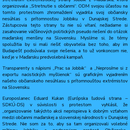
organizovala „Stretnutie s občanmi“. ODM svojou účasťou na
tomto protestnom zhromaždení vyjadrila svoj občiansky
nesúhlas s prítomnosťou Jobbiku v Dunajskej Strede.
Zástupcovia tejto strany tu nie sú vítaní, nežiadame si
zasahovanie väčšinových politických pseudo riešení do otázok
maďarskej menšiny na Slovensku. Myslíme si, že témy
spolužitia by si mali riešiť obyvatelia bez toho, aby im
Budapešť podsúvala svoje riešenia, a to už vonkoncom nie,
keď je v Maďarsku predvolebná kampaň.
Transparenty s nápismi „Prac sa Jobbik“ a „Neprosíme si z
exportu nacistických myšlienok“ sú grafickým vyjadrením
našeho občianskeho nesúhlasu s prítomnoušťou extrémistov
na Slovensku.
Europoslanec Eduard Kukan (Európska ľudová strana –
SDKÚ-DS) v súvislosti s protestom vyhlásil, že
„organizovanie takýchto akcii neprispieva k dobrým vzťahom
medzi občanmi maďarskej a slovenskej národnosti v Dunajskej
Strede. Nie som za to, aby sa tam organizovali volebné