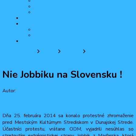
Kontakt
Letná univerzita 2024
2 percentá pre ODM
30 rokov ODM
Činnosť
Aktuality
Názory
Pridaj sa k nám
Úvodná stránka
Činnosť
Aktuality
Nie Jobbiku na
Slovensku !
Nie Jobbiku na Slovensku !
Autor:
Občiansko-demokratická mládež
27 februára, 2014
28
februára, 2014
Dňa 25. februára 2014 sa konalo protestné zhromaženie
pred Mestským Kultúrnym Strediskom v Dunajskej Strede.
Účastníci protestu, vrátane ODM, vyjadrili nesúhlas so
stretnutím extrémistickej strany Jobbik z Maďarska, ktorá