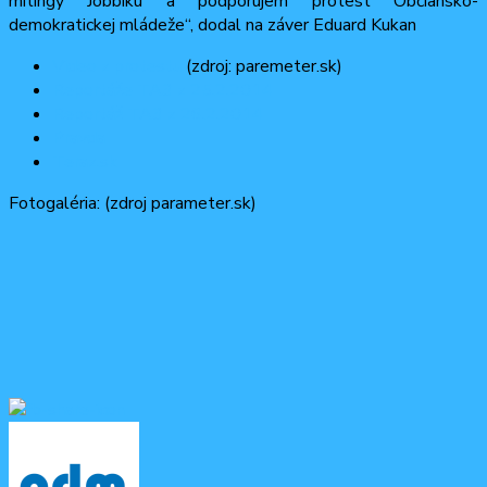
mítingy Jobbiku a podporujem protest Občiansko-
demokratickej mládeže“, dodal na záver Eduard Kukan
Video z protestu
(zdroj: paremeter.sk)
Reportáže TA3 z 25.2.2014
Reportáž TA3 z 26.2.2014
Pravda
Teraz.sk
Fotogaléria: (zdroj parameter.sk)