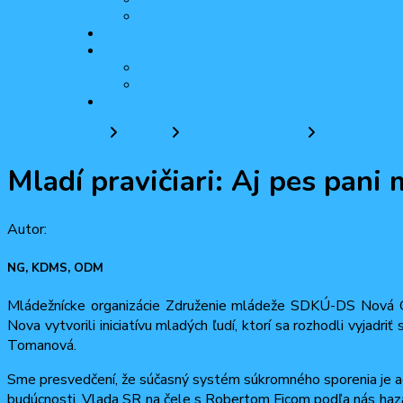
2 percentá pre ODM
30 rokov ODM
Činnosť
Aktuality
Názory
Pridaj sa k nám
Úvodná stránka
Činnosť
Tlačové vyhlásenia
Mladí pravičia
Mladí pravičiari: Aj pes pani 
Autor:
Občiansko-demokratická mládež
4 októbra, 2007
20 mar
NG, KDMS, ODM
Mládežnícke organizácie Združenie mládeže SDKÚ-DS Nová G
Nova vytvorili iniciatívu mladých ľudí, ktorí sa rozhodli vyjad
Tomanová.
Sme presvedčení, že súčasný systém súkromného sporenia je a
budúcnosti. Vlada SR na čele s Robertom Ficom podľa nás haza