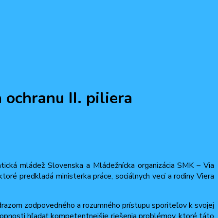
ochranu II. piliera
ická mládež Slovenska a Mládežnícka organizácia SMK – Via
ktoré predkladá ministerka práce, sociálnych vecí a rodiny Viera
drazom zodpovedného a rozumného prístupu sporiteľov k svojej
opnosti hľadať kompetentnejšie riešenia problémov, ktoré táto