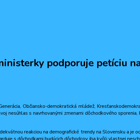
ri: Aj pes pani ministerky podporuje petíciu na ochranu II. piliera
ministerky podporuje petíciu na 
ca, 2013
enerácia, Občiansko-demokratická mládež, Kresťanskodemokrat
riť svoj nesúhlas s navrhovanými zmenami dôchodkového sporenia, 
dekvátnou reakciou na demografické trendy na Slovensku a je o
rduje s dôchodkami budúcich dôchodcov iba kvôli vlastnej nesch