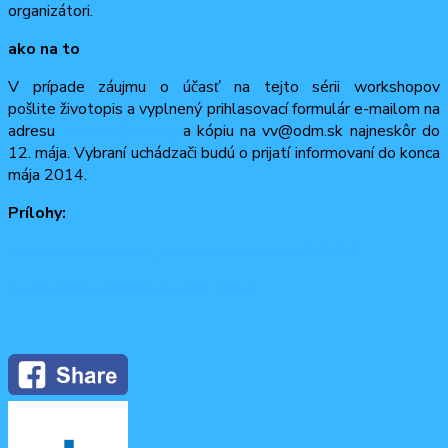
organizátori.
ako na to
V prípade záujmu o účasť na tejto sérii workshopov
pošlite životopis a vyplnený prihlasovací formulár e-mailom na
adresu
tkardos@ndi.org
a kópiu na vv@odm.sk najnesk
ôr do
12. mája. Vybraní uchádzači budú o prijatí informovaní do konca
mája 2014.
Prílohy:
Prihlasovaci formular_seria workshopov NDI 2014
vyzva_seria workshopov NDI 2014