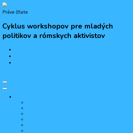
Práve čítate
ODM
Občiansko-demokratická mládež
Cyklus workshopov pre mladých
politikov a rómskych aktivistov
Preskoč na obsah
O nás
O nás
Vedenie ODM
História
Dokumenty
Kontakt
Letná univerzita 2024