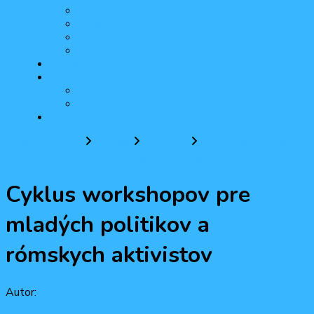
Dokumenty
Kontakt
Letná univerzita 2024
2 percentá pre ODM
30 rokov ODM
Činnosť
Aktuality
Názory
Pridaj sa k nám
Úvodná stránka
Činnosť
Aktuality
Cyklus workshopov
pre mladých politikov a rómskych aktivistov
Cyklus workshopov pre
mladých politikov a
rómskych aktivistov
Autor:
Občiansko-demokratická mládež
12 mája, 2014
12
mája, 2014