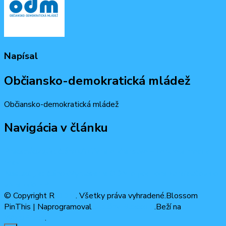
Napísal
Občiansko-demokratická mládež
Občiansko-demokratická mládež
Navigácia v článku
Predchádzajúci článok
Aktívne občianstvo – kontrola moci v
praxi
Nasledujúci článok
Vyhlásenie ODM o podpore kandidátov do
volieb do EP
© Copyright R
ODM
. Všetky práva vyhradené.
Blossom
PinThis | Naprogramoval
Šablóny Blossom
.Beží na
WordPress
.