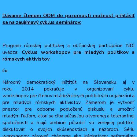
Dávame členom ODM do pozornosti možnosť prihlásiť
sa na zaujímavý cyklus seminárov:
Program rómskej politickej a občianskej participácie NDI
uvádza:
Cyklus workshopov pre mladých politikov a
rómskych aktivistov
čo
Národný demokratický inštitút na Slovensku aj v
roku 2014 pokračuje v organizovaní cyklu
workshopov pre členov mlá
dežníckych politických organizácií a
pre mladých rómskych aktivistov. Zámerom je vytvoriť
priestor pre odborne podloženú diskusiu a umožniť
mladým ľuďom, ktorí sa cítia súčasťou otvorenej a tolerantnej
spoločnosti a majú ambície pôsobiť vo verejnej politike,
diskutovať o svojich skúsenostiach a názoroch. Sériu
workshopov zároveň chápeme ako inšpiratívny neformálny