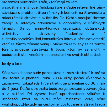
organizácií politických strán, ktorí majú záujem
o sociálne, menšinové, ľudskoprávne a
ďalšie relevantné témy
súvisiace s problematikou rómskych komunít na Slovensku a
mladí rómski aktivisti a aktivistky. Do týchto podujatí chceme
zapojiť aj mladých odborníkov a odborníčky v kľúčových
témach, členov mimovládnych organizácií, občianskych
aktivistov a aktivistky, študentov a š
tudentky vysokých škôl,komu
nitných lídrov a zástupcov médií,
ktorí sa týmto témam venujú. Máme záujem, aby sa na tomto
fóre pravidelne stretávali tí ľudia, ktorí by sa mohli v
budúcnosti stať vedúcimi osobnosťami vo svojich oblastiach.
kedy a kde
Séria workshopov bude pozostávať z troch stretnutí, ktoré sa
uskutočnia v priebehu roka 2014 vždy počas víkendov v
zaujímavých lokalitách. Prvé stretnutie prebehne od 30. mája
do 1. júna. Ďalšie stretnutia budú zorganizované v závere júna
a v októbri. Pri výbere budú uprednostnení výlučne tí
uchádzači, ktorí sa budú môcť zúčastniť celej série
workshopov.Náklady na cestovné, ubytovanie a stravu hradia