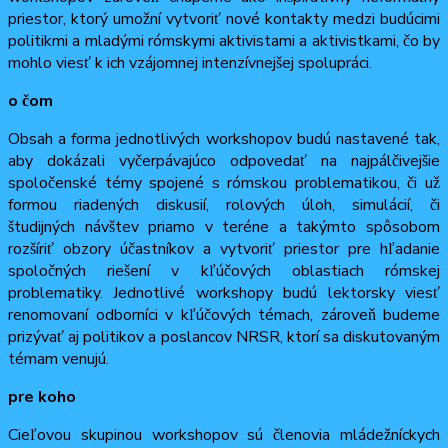
priestor, ktorý umožní vytvoriť nové kontakty medzi budúcimi
politikmi a mladými rómskymi aktivistami a aktivistkami, čo by
mohlo viesť k ich vzájomnej intenzívnejšej spolupráci.
o čom
Obsah a forma jednotlivých workshopov budú nastavené tak,
aby dokázali vyčerpávajúco odpovedať na najpálčivejšie
spoločenské témy spojené s rómskou problematikou, či už
formou riadených diskusií, rolových úloh, simulácií, či
študijných návštev priamo v teréne a takýmto spôsobom
rozšíriť obzory účastníkov a vytvoriť priestor pre hľadanie
spoločných riešení v kľúčových oblastiach rómskej
problematiky. Jednotlivé workshopy budú lektorsky viesť
renomovaní odborníci v kľúčových témach, zároveň budeme
prizývať aj politikov a poslancov NRSR, ktorí sa diskutovaným
témam venujú.
pre koho
Cieľovou skupinou workshopov sú členovia mládežníckych