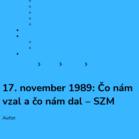
História
Dokumenty
Kontakt
Letná univerzita 2024
2 percentá pre ODM
30 rokov ODM
Činnosť
Aktuality
Názory
Pridaj sa k nám
Úvodná stránka
Činnosť
Aktuality
17. november 1989:
Čo nám vzal a čo nám dal – SZM
17. november 1989: Čo nám
vzal a čo nám dal – SZM
Autor:
Občiansko-demokratická mládež
13 novembra,
2012
13 marca, 2015