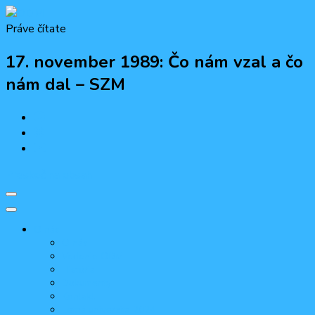
Práve čítate
ODM
Občiansko-demokratická mládež
17. november 1989: Čo nám vzal a čo
nám dal – SZM
Preskoč na obsah
O nás
O nás
Vedenie ODM
História
Dokumenty
Kontakt
Letná univerzita 2024