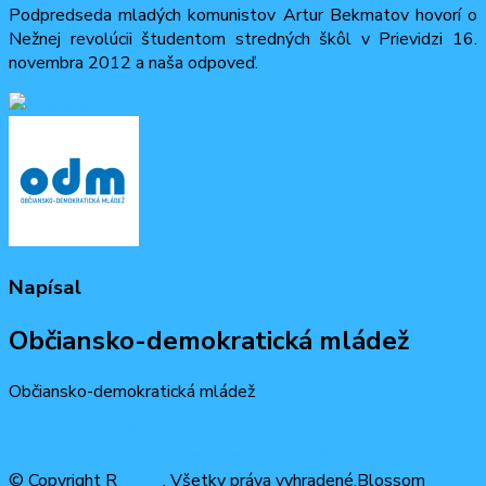
Podpredseda mladých komunistov Artur Bekmatov hovorí o
Nežnej revolúcii študentom stredných škôl v Prievidzi 16.
novembra 2012 a naša odpoveď.
Napísal
Občiansko-demokratická mládež
Občiansko-demokratická mládež
Navigácia
Predchádzajúci článok
Debatná liga a Republiková rada v Nitre
Nasledujúci článok
Za komunizmu bolo lepšie. Naozaj?
v
© Copyright R
ODM
. Všetky práva vyhradené.
Blossom